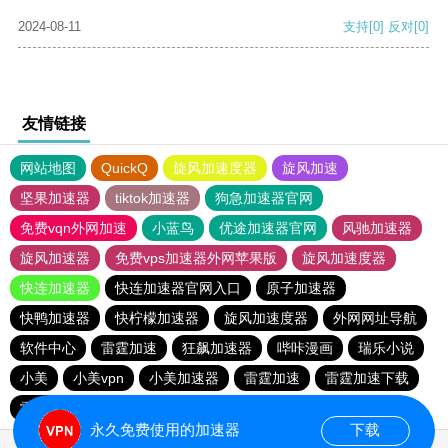
2024-08-11
支持
[0]
反对
[0]
友情链接
网站地图
QuickQ
旋风加速度器
旋风加速
坚果加速器
tiktok加速器
狗急加速器官网
免费vqn外网加速
小蓝鸟
优途加速器官网
风驰加速器
旋风加速器
免费vps加速器外网苹果版
旋风加速度器
快连加速器
快连加速器官网入口
原子加速器
快鸭加速器
快柠檬加速器
旋风加速度器
外网网址导航
软件中心
雷霆加速
狂飙加速器
哔咔漫画
瑞乐小说
小美
小美vpn
小美加速器
雷霆加速
雷霆加速下载
雷霆加速版ins
海鸥加速度
海鸥加速器下载
永久免费使用的加速器
下载