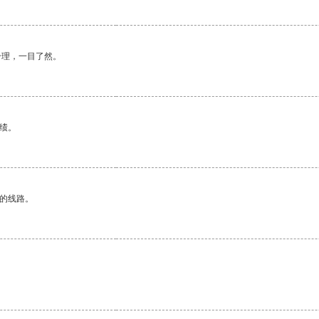
合理，一目了然。
绩。
区的线路。