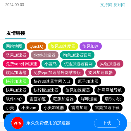
2024-09-03
支持
[0]
反对
[0]
友情链接
网站地图
QuickQ
旋风加速度器
旋风加速
坚果加速器
tiktok加速器
狗急加速器官网
免费vqn外网加速
小蓝鸟
优途加速器官网
风驰加速器
旋风加速器
免费vps加速器外网苹果版
旋风加速度器
快连加速器
快连加速器官网入口
原子加速器
快鸭加速器
快柠檬加速器
旋风加速度器
外网网址导航
软件中心
雷霆加速
狂飙加速器
哔咔漫画
瑞乐小说
小美
小美vpn
小美加速器
雷霆加速
雷霆加速下载
雷霆加速版ins
海鸥加速度
海鸥加速器下载
永久免费使用的加速器
下载