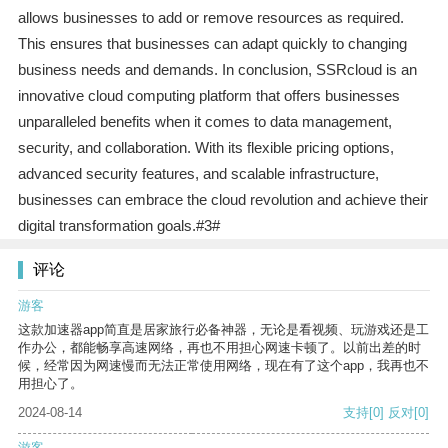
allows businesses to add or remove resources as required.
This ensures that businesses can adapt quickly to changing
business needs and demands. In conclusion, SSRcloud is an
innovative cloud computing platform that offers businesses
unparalleled benefits when it comes to data management,
security, and collaboration. With its flexible pricing options,
advanced security features, and scalable infrastructure,
businesses can embrace the cloud revolution and achieve their
digital transformation goals.#3#
评论
游客
这款加速器app简直是居家旅行必备神器，无论是看视频、玩游戏还是工
作办公，都能畅享高速网络，再也不用担心网速卡顿了。以前出差的时
候，经常因为网速慢而无法正常使用网络，现在有了这个app，我再也不
用担心了。
2024-08-14
支持
[0]
反对
[0]
游客