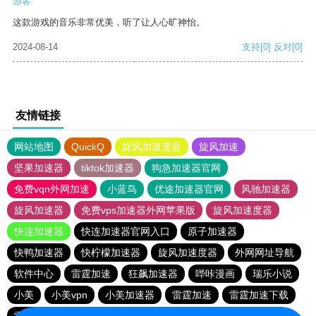
游客
这款游戏的音乐非常优美，听了让人心旷神怡。
2024-08-14
支持
[0]
反对
[0]
友情链接
网站地图
QuickQ
旋风加速度器
旋风加速
坚果加速器
tiktok加速器
狗急加速器官网
免费vqn外网加速
小蓝鸟
优途加速器官网
风驰加速器
旋风加速器
免费vps加速器外网苹果版
旋风加速度器
快连加速器
快连加速器官网入口
原子加速器
快鸭加速器
快柠檬加速器
旋风加速度器
外网网址导航
软件中心
雷霆加速
狂飙加速器
哔咔漫画
瑞乐小说
小美
小美vpn
小美加速器
雷霆加速
雷霆加速下载