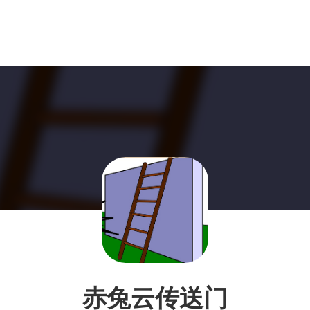
赤兔云传送门