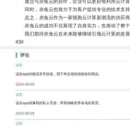
通过与赤兔云的合作，企业可以更好地利用云计算
同时，赤兔云也致力于为客户提供专业的技术支持
总之，赤兔云作为一家领跑云计算新潮流的供应商
赤兔云的成功不仅展现了自身实力，也推动了整个
我们期待赤兔云在未来能够继续引领云计算的发展
#3#
评论
游客
这款app的物流非常快捷，我下单后很快就能收到商品。
2024-08-09
游客
这款app就像我的私人导游，带我领略世界各地的美景。
2024-08-09
游客