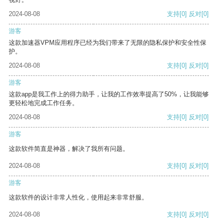
2024-08-08
支持
[0]
反对
[0]
游客
这款加速器VPM应用程序已经为我们带来了无限的隐私保护和安全性保
护。
2024-08-08
支持
[0]
反对
[0]
游客
这款app是我工作上的得力助手，让我的工作效率提高了50%，让我能够
更轻松地完成工作任务。
2024-08-08
支持
[0]
反对
[0]
游客
这款软件简直是神器，解决了我所有问题。
2024-08-08
支持
[0]
反对
[0]
游客
这款软件的设计非常人性化，使用起来非常舒服。
2024-08-08
支持
[0]
反对
[0]