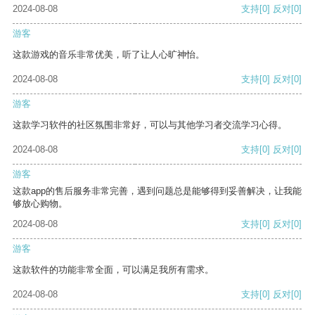
2024-08-08
支持
[0]
反对
[0]
游客
这款游戏的音乐非常优美，听了让人心旷神怡。
2024-08-08
支持
[0]
反对
[0]
游客
这款学习软件的社区氛围非常好，可以与其他学习者交流学习心得。
2024-08-08
支持
[0]
反对
[0]
游客
这款app的售后服务非常完善，遇到问题总是能够得到妥善解决，让我能
够放心购物。
2024-08-08
支持
[0]
反对
[0]
游客
这款软件的功能非常全面，可以满足我所有需求。
2024-08-08
支持
[0]
反对
[0]