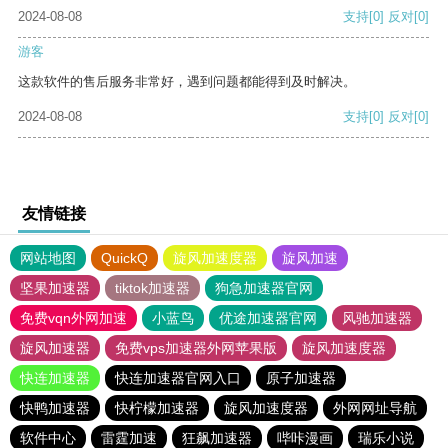
2024-08-08
支持
[0]
反对
[0]
游客
这款软件的售后服务非常好，遇到问题都能得到及时解决。
2024-08-08
支持
[0]
反对
[0]
友情链接
网站地图
QuickQ
旋风加速度器
旋风加速
坚果加速器
tiktok加速器
狗急加速器官网
免费vqn外网加速
小蓝鸟
优途加速器官网
风驰加速器
旋风加速器
免费vps加速器外网苹果版
旋风加速度器
快连加速器
快连加速器官网入口
原子加速器
快鸭加速器
快柠檬加速器
旋风加速度器
外网网址导航
软件中心
雷霆加速
狂飙加速器
哔咔漫画
瑞乐小说