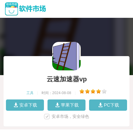
云速加速器vp
工具
|
时间：2024-08-08
|
安卓下载
苹果下载
PC下载
安卓市场，安全绿色