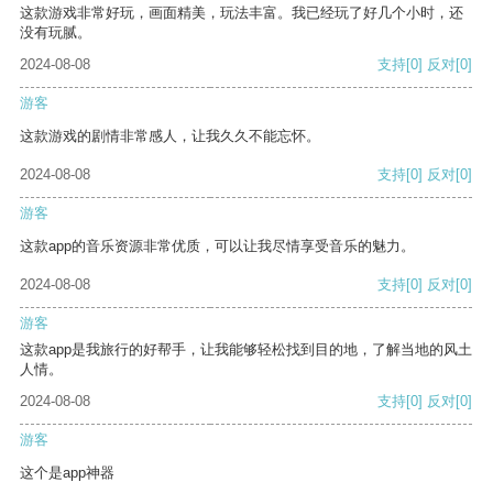
这款游戏非常好玩，画面精美，玩法丰富。我已经玩了好几个小时，还
没有玩腻。
2024-08-08
支持
[0]
反对
[0]
游客
这款游戏的剧情非常感人，让我久久不能忘怀。
2024-08-08
支持
[0]
反对
[0]
游客
这款app的音乐资源非常优质，可以让我尽情享受音乐的魅力。
2024-08-08
支持
[0]
反对
[0]
游客
这款app是我旅行的好帮手，让我能够轻松找到目的地，了解当地的风土
人情。
2024-08-08
支持
[0]
反对
[0]
游客
这个是app神器